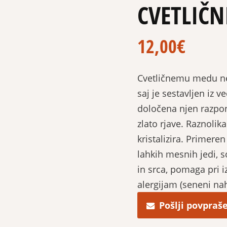
CVETLIČN
12,00
€
Cvetličnemu medu ne
saj je sestavljen iz ve
določena njen razpon
zlato rjave. Raznolik
kristalizira. Primere
lahkih mesnih jedi, so
in srca, pomaga pri iz
alergijam (seneni na
Pošlji povpraš