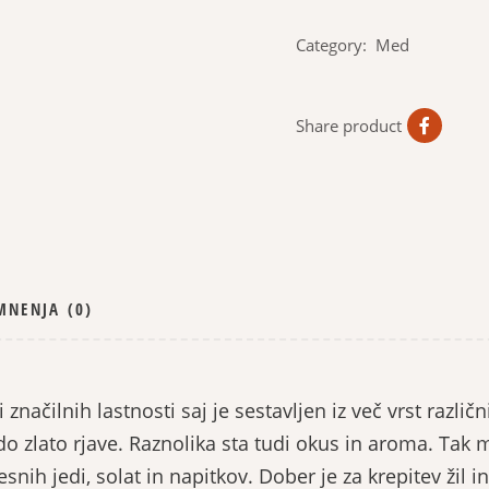
Category:
Med
Share product
MNENJA (0)
čilnih lastnosti saj je sestavljen iz več vrst različn
 zlato rjave. Raznolika sta tudi okus in aroma. Tak me
nih jedi, solat in napitkov. Dober je za krepitev žil i