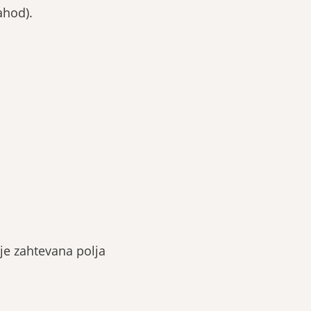
ahod).
e zahtevana polja