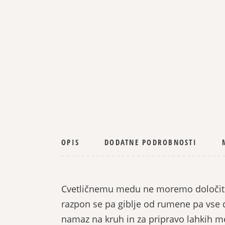
OPIS
DODATNE PODROBNOSTI
Cvetličnemu medu ne moremo določiti zna
razpon se pa giblje od rumene pa vse do
namaz na kruh in za pripravo lahkih mes