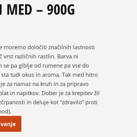
I MED – 900G
 moremo določiti značilnih lastnosti
č vrst različnih rastlin. Barva ni
 se pa giblje od rumene pa vse do
a sta tudi okus in aroma. Tak med hitro
n je za namaz na kruh in za pripravo
lat in napitkov. Dober je za krepitev žil
črpanosti in deluje kot “zdravilo” proti
hod).
evanje