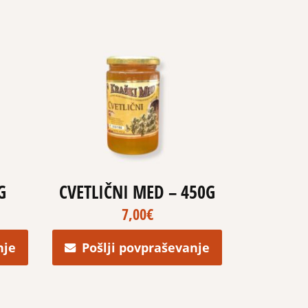
G
CVETLIČNI MED – 450G
7,00
€
nje
Pošlji povpraševanje